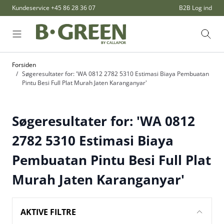
Skip to Content
Kundeservice
+45 86 28 36 07
B2B Log ind
Søg
Forsiden
/
Søgeresultater for: 'WA 0812 2782 5310 Estimasi Biaya Pembuatan
Pintu Besi Full Plat Murah Jaten Karanganyar'
Søgeresultater for: 'WA 0812
2782 5310 Estimasi Biaya
Pembuatan Pintu Besi Full Plat
Murah Jaten Karanganyar'
AKTIVE FILTRE