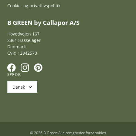
Cookie- og privatlivspolitik
B GREEN by Callapor A/S
Hovedvejen 167
8361 Hasselager
Danmark
CVR: 12842570
F
I
P
SPROG
Dansk
© 2026 B Green Alle rettigheder forbeholdes