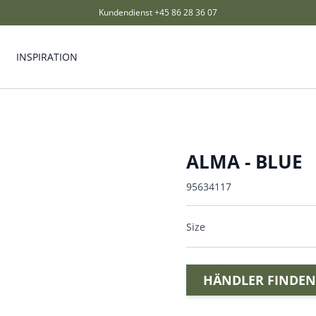
Kundendienst
+45 86 28 36 07
INSPIRATION
ALMA - BLUE
95634117
Size
HÄNDLER FINDEN