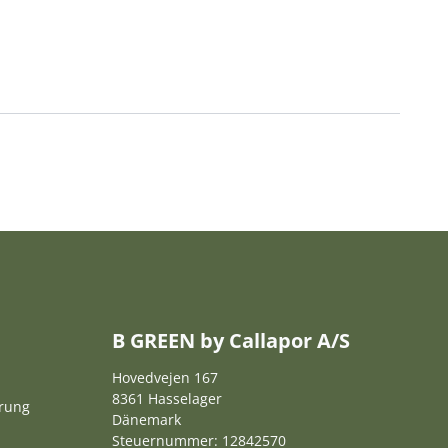
B GREEN by Callapor A/S
Hovedvejen 167
8361 Hasselager
ärung
Dänemark
Steuernummer: 12842570