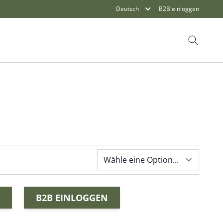
Deutsch
B2B einloggen
Suche
B2B EINLOGGEN