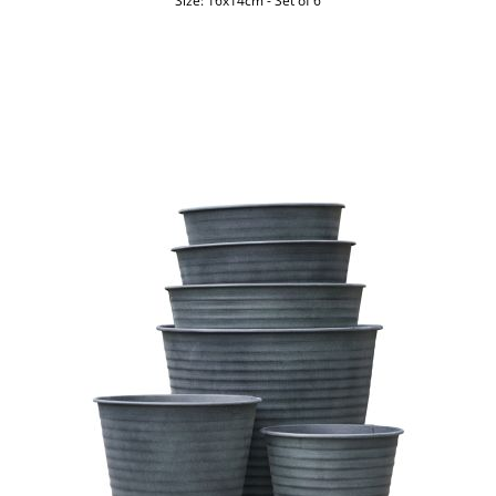
Size:
16x14cm
-
Set of 6