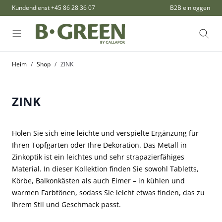
Zum Inhalt springen
Kundendienst
+45 86 28 36 07
B2B einloggen
Such
Heim
/
Shop
/
ZINK
ZINK
Holen Sie sich eine leichte und verspielte Ergänzung für
Ihren Topfgarten oder Ihre Dekoration. Das Metall in
Zinkoptik ist ein leichtes und sehr strapazierfähiges
Material. In dieser Kollektion finden Sie sowohl Tabletts,
Körbe, Balkonkästen als auch Eimer – in kühlen und
warmen Farbtönen, sodass Sie leicht etwas finden, das zu
Ihrem Stil und Geschmack passt.