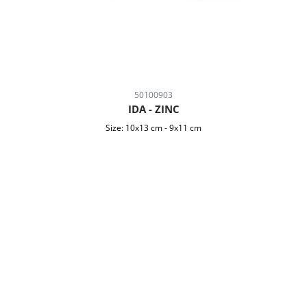
50100903
IDA - ZINC
Size:
10x13 cm
-
9x11 cm