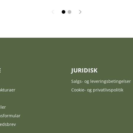
E
JURIDISK
Salgs- og leveringsbetingelser
akturaer
Cookie- og privatlivspolitik
ler
nsformular
hedsbrev