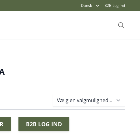
Dansk
B2B Log ind
Søg
NA
R
B2B LOG IND