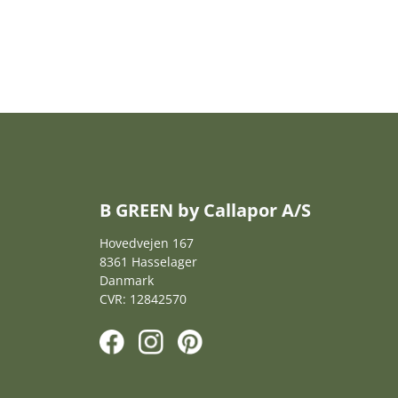
B GREEN by Callapor A/S
Hovedvejen 167
8361 Hasselager
Danmark
CVR: 12842570
F
I
P