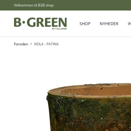
Skip to Content
Velkommen til B2B shop
SHOP
NYHEDER
I
Forsiden
/
VIOLA - PATINA