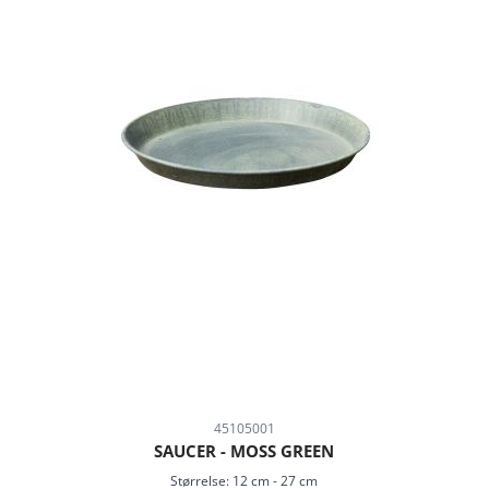
45105001
SAUCER - MOSS GREEN
Størrelse:
12 cm
-
27 cm