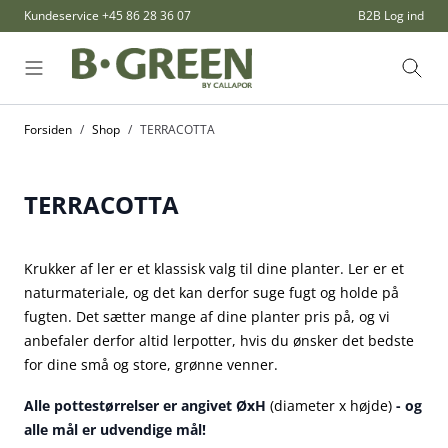
Skip to Content
Kundeservice
+45 86 28 36 07
B2B Log ind
Søg
Forsiden
/
Shop
/
TERRACOTTA
TERRACOTTA
Krukker af ler er et klassisk valg til dine planter. Ler er et
naturmateriale, og det kan derfor suge fugt og holde på
fugten. Det sætter mange af dine planter pris på, og vi
anbefaler derfor altid lerpotter, hvis du ønsker det bedste
for dine små og store, grønne venner.
Alle pottestørrelser er angivet ØxH
(diameter x højde)
- og
alle mål er udvendige mål!