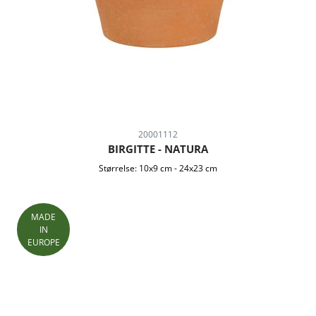
20001112
BIRGITTE - NATURA
Størrelse:
10x9 cm
-
24x23 cm
MADE
IN
EUROPE