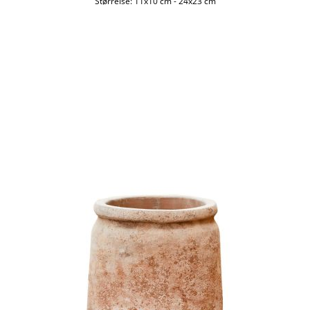
Størrelse:
11x10 cm
-
24x23 cm