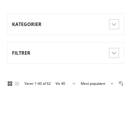
KATEGORIER
FILTRER
Varer
1
-
40
af
62
Vis
Gitter
Liste
pr. side
Sorter efter