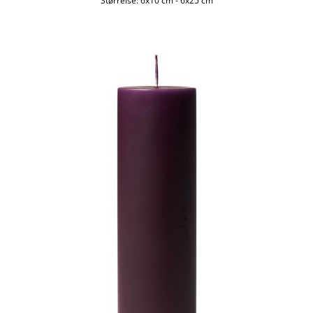
Størrelse:
6x10 cm
-
6x25 cm