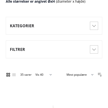
Alle størrelser er angivet ØxH
(diameter x højde)
KATEGORIER
FILTRER
35
varer
Vis
Gitter
Liste
pr. side
Sorter efter