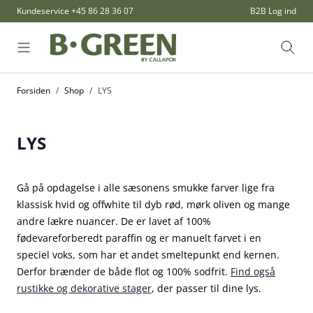
Skip to Content
Kundeservice
+45 86 28 36 07
B2B Log ind
Søg
Forsiden
/
Shop
/
LYS
LYS
Gå på opdagelse i alle sæsonens smukke farver lige fra
klassisk hvid og offwhite til dyb rød, mørk oliven og mange
andre lækre nuancer. De er lavet af 100%
fødevareforberedt paraffin og er manuelt farvet i en
speciel voks, som har et andet smeltepunkt end kernen.
Derfor brænder de både flot og 100% sodfrit.
Find også
rustikke og dekorative stager
, der passer til dine lys.