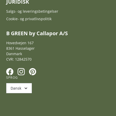
JURIDISK
Salgs- og leveringsbetingelser
Cookie- og privatlivspolitik
B GREEN by Callapor A/S
Hovedvejen 167
8361 Hasselager
Danmark
CVR: 12842570
F
I
P
SPROG
Dansk