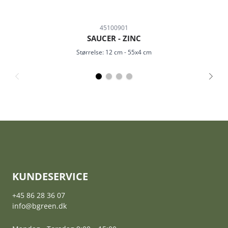
45100901
SAUCER - ZINC
Størrelse:
12 cm
-
55x4 cm
KUNDESERVICE
+45 86 28 36 07
info@bgreen.dk