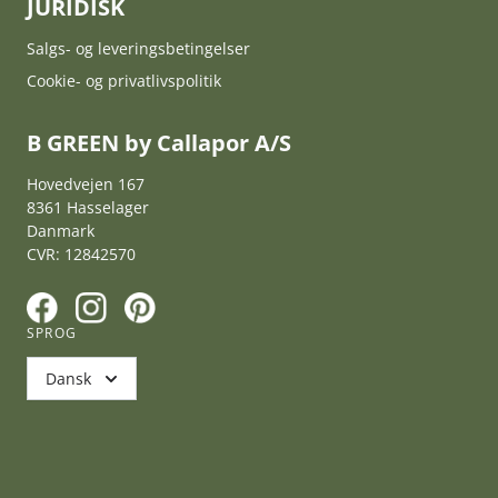
JURIDISK
Salgs- og leveringsbetingelser
Cookie- og privatlivspolitik
B GREEN by Callapor A/S
Hovedvejen 167
8361 Hasselager
Danmark
CVR: 12842570
F
I
P
SPROG
Dansk