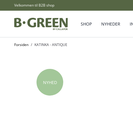
Skip to Content
Velkommen til B2B shop
SHOP
NYHEDER
I
Forsiden
/
KATINKA - ANTIQUE
NYHED