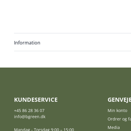
Information
KUNDESERVICE
GENVEJ
+45 86 28 36 07
Min konto
info@bgreen.dk
Ordrer og f
Media
Mandag - Torsdag 9:00 – 15:00