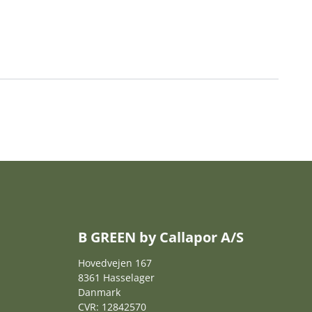
B GREEN by Callapor A/S
Hovedvejen 167
8361 Hasselager
Danmark
CVR: 12842570