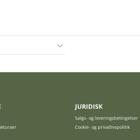
E
JURIDISK
Salgs- og leveringsbetingelser
akturaer
Cookie- og privatlivspolitik