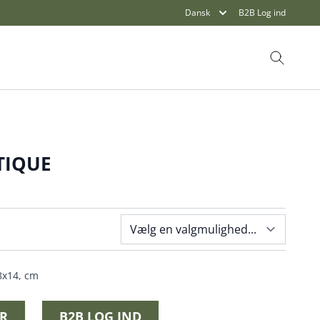
Dansk
B2B Log ind
Søg
TIQUE
8x14, cm
R
B2B LOG IND