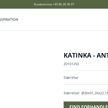
Kundeservice
+45 86 28 36 07
NSPIRATION
KATINKA - AN
201012V2
Størrelse
Størrelser: Ø36x31,26x22,1
FIND FORHANDLE