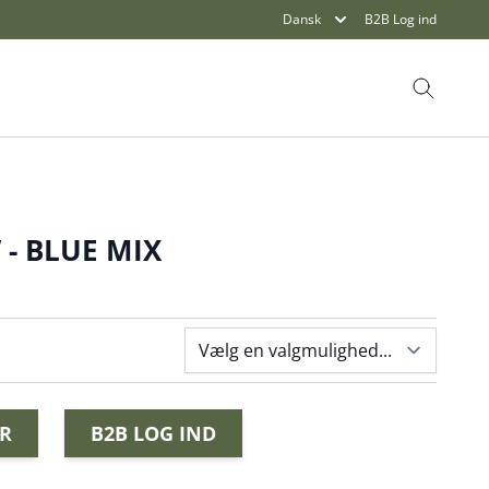
Dansk
B2B Log ind
Søg
- BLUE MIX
R
B2B LOG IND