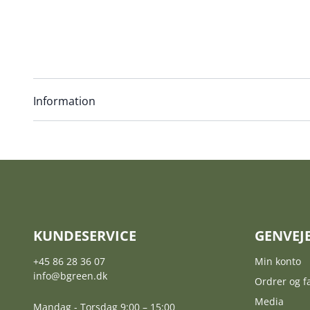
Information
KUNDESERVICE
GENVEJ
+45 86 28 36 07
Min konto
info@bgreen.dk
Ordrer og f
Media
Mandag - Torsdag 9:00 – 15:00