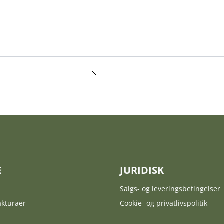
E
JURIDISK
Salgs- og leveringsbetingelser
akturaer
Cookie- og privatlivspolitik