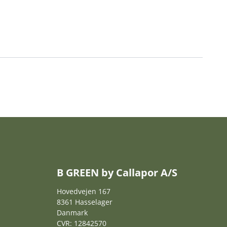
B GREEN by Callapor A/S
Hovedvejen 167
8361 Hasselager
Danmark
CVR: 12842570