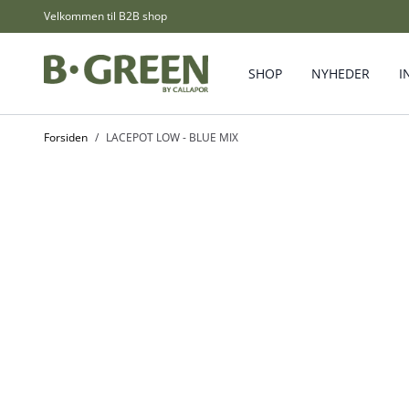
Skip to Content
Velkommen til B2B shop
SHOP
NYHEDER
I
Forsiden
/
LACEPOT LOW - BLUE MIX