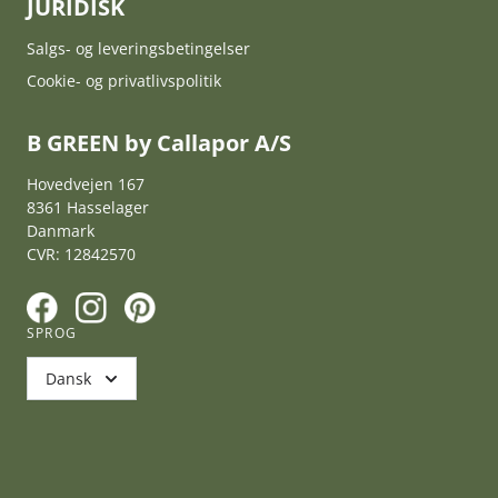
JURIDISK
Salgs- og leveringsbetingelser
Cookie- og privatlivspolitik
B GREEN by Callapor A/S
Hovedvejen 167
8361 Hasselager
Danmark
CVR: 12842570
F
I
P
SPROG
Dansk