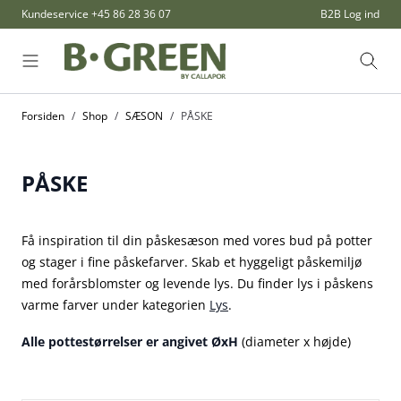
Skip to Content
Kundeservice
+45 86 28 36 07
B2B Log ind
Søg
Forsiden
/
Shop
/
SÆSON
/
PÅSKE
PÅSKE
Få inspiration til din påskesæson med vores bud på potter
og stager i fine påskefarver. Skab et hyggeligt påskemiljø
med forårsblomster og levende lys. Du finder lys i påskens
varme farver under kategorien
Lys
.
Alle pottestørrelser er angivet ØxH
(diameter x højde)