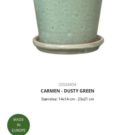
255244O4
CARMEN - DUSTY GREEN
Størrelse:
14x14 cm
-
23x21 cm
MADE
IN
EUROPE