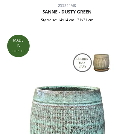
255244M8
SANNE - DUSTY GREEN
Størrelse:
14x14 cm
-
21x21 cm
MADE
IN
EUROPE