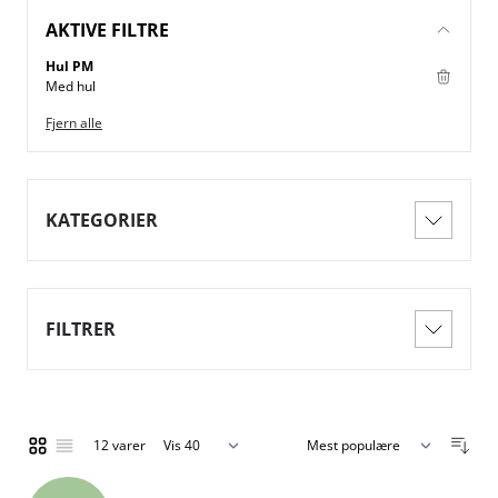
AKTIVE FILTRE
Hul PM
Med hul
Fjern alle
KATEGORIER
FILTRER
12
varer
Vis
Gitter
Liste
pr. side
Sorter efter