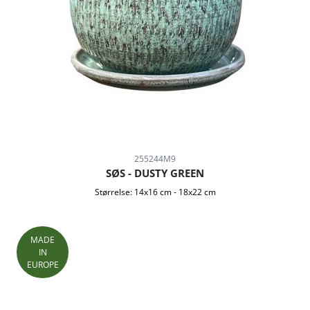
255244M9
SØS - DUSTY GREEN
Størrelse:
14x16 cm
-
18x22 cm
MADE
IN
EUROPE