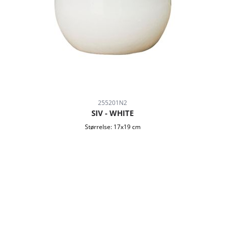
255201N2
SIV - WHITE
Størrelse:
17x19 cm