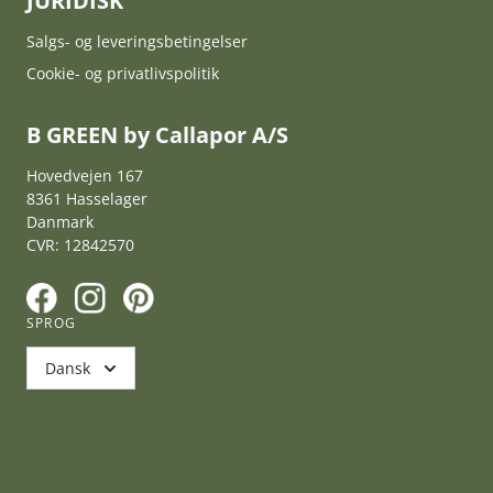
JURIDISK
Salgs- og leveringsbetingelser
Cookie- og privatlivspolitik
B GREEN by Callapor A/S
Hovedvejen 167
8361 Hasselager
Danmark
CVR: 12842570
F
I
P
SPROG
Dansk