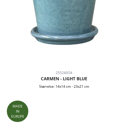
255240O4
CARMEN - LIGHT BLUE
Størrelse:
14x14 cm
-
23x21 cm
MADE
IN
EUROPE