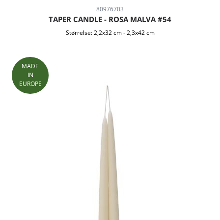
80976703
TAPER CANDLE - ROSA MALVA #54
Størrelse:
2,2x32 cm
-
2,3x42 cm
MADE
IN
EUROPE