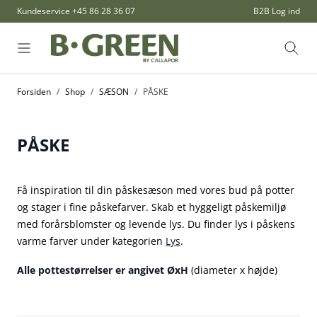
Skip to Content
Kundeservice
+45 86 28 36 07
B2B Log ind
Søg
Forsiden
/
Shop
/
SÆSON
/
PÅSKE
PÅSKE
Få inspiration til din påskesæson med vores bud på potter
og stager i fine påskefarver. Skab et hyggeligt påskemiljø
med forårsblomster og levende lys. Du finder lys i påskens
varme farver under kategorien
Lys
.
Alle pottestørrelser er angivet ØxH
(diameter x højde)