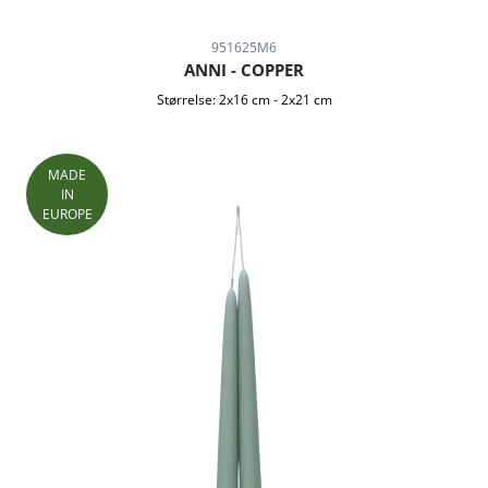
951625M6
ANNI - COPPER
Størrelse:
2x16 cm
-
2x21 cm
MADE
IN
EUROPE