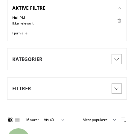
AKTIVE FILTRE
Hul PM
Ikke relevant
Fjern alle
KATEGORIER
FILTRER
16
varer
Vis
Gitter
Liste
pr. side
Sorter efter