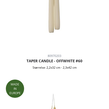
80970203
TAPER CANDLE - OFFWHITE #60
Størrelse:
2,2x32 cm
-
2,3x42 cm
MADE
IN
EUROPE