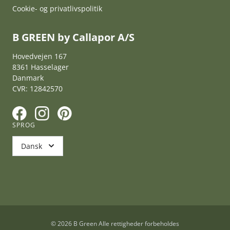
Cookie- og privatlivspolitik
B GREEN by Callapor A/S
Hovedvejen 167
8361 Hasselager
Danmark
CVR: 12842570
F
I
P
SPROG
Dansk
© 2026 B Green Alle rettigheder forbeholdes